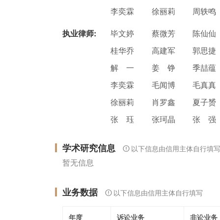
李奕霖
徐丽莉
周轶鸣
执业律师:
毕文婷
蔡微芳
陈仙仙
桂华乔
高建军
郭思捷
解 一
姜 铮
季喆蕴
李奕霖
毛闻博
毛真真
徐丽莉
肖罗鑫
夏子赟
张 珏
张珂晶
张 强
学术研究信息
以下信息由信用主体自行填
暂无信息
业务数据
以下信息由信用主体自行填写
年度
诉讼业务
非讼业务