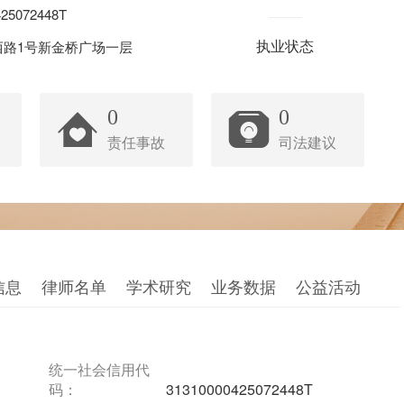
425072448T
执业状态
西路1号新金桥广场一层
0
0
责任事故
司法建议
信息
律师名单
学术研究
业务数据
公益活动
统一社会信用代
码：
31310000425072448T