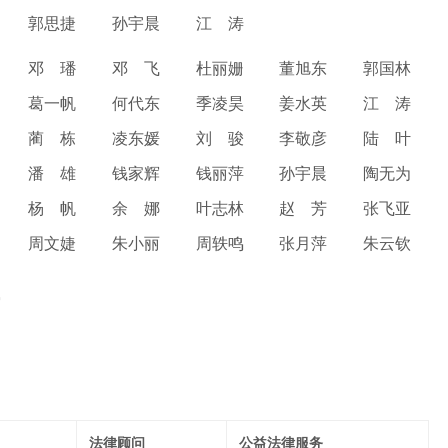
郭思捷
孙宇晨
江 涛
邓 璠
邓 飞
杜丽姗
董旭东
郭国林
葛一帆
何代东
季凌昊
姜水英
江 涛
蔺 栋
凌东媛
刘 骏
李敬彦
陆 叶
潘 雄
钱家辉
钱丽萍
孙宇晨
陶无为
杨 帆
余 娜
叶志林
赵 芳
张飞亚
周文婕
朱小丽
周轶鸣
张月萍
朱云钦
写
法律顾问
公益法律服务