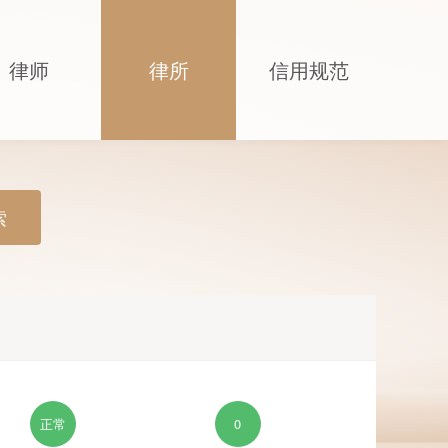
律师
律所
信用规范
索
正常
0