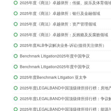
2025年度《商法》卓越律所：传媒、娱乐及体育领
2025年度《商法》卓越律所：银行及金融领域
2025年度《商法》卓越律所：资产管理领域
2025年度《商法》卓越律所：反贿赂及反腐败领域
2025年度ALB争议解决业务-诉讼(值得关注律所）
Benchmark Litigation2025年度中国争议
Benchmark Litigation2025年度中国争议
2025年度Benchmark Litigation 亚太争
2025年度LEGALBAND中国顶级律所排行榜：房地
2025年度LEGALBAND中国顶级律所排行榜：争议
2025年度LEGALBAND中国顶级律所排行榜：能源