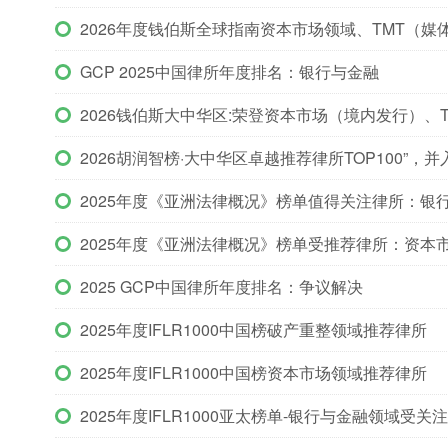
2026年度钱伯斯全球指南资本市场领域、TMT（媒
GCP 2025中国律所年度排名：银行与金融
2026钱伯斯大中华区:荣登资本市场（境内发行）、
2026胡润智榜·大中华区卓越推荐律所TOP100”，并
2025年度《亚洲法律概况》榜单值得关注律所：银
2025年度《亚洲法律概况》榜单受推荐律所：资本
2025 GCP中国律所年度排名：争议解决
2025年度IFLR1000中国榜破产重整领域推荐律所
2025年度IFLR1000中国榜资本市场领域推荐律所
2025年度IFLR1000亚太榜单-银行与金融领域受关