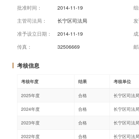
批准时间：
2014-11-19
组
主管司法局：
长宁区司法局
发
准予设立日期：
2014-11-19
成
传真：
32506669
邮
考核信息
考核年度
结果
考核单位
2025年度
合格
长宁区司法
2024年度
合格
长宁区司法
2023年度
合格
长宁区司法
2022年度
合格
长宁区司法