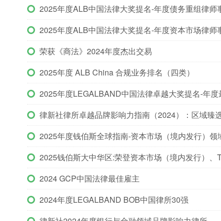
2025年度ALB中国法律大奖提名-年度债务重组律师
2025年度ALB中国法律大奖提名-年度资本市场律师
荣获《商法》2024年度杰出交易
2025年度 ALB China 合规业务排名（四类）
2025年度LEGALBAND中国法律卓越大奖提名-年
律新社律所卓越品牌影响力指南（2024）：区域臻选
2025年度钱伯斯全球指南-资本市场（境内发行）领
2025钱伯斯大中华区:荣登资本市场（境内发行）、
2024 GCP中国法律最佳雇主
2024年度LEGALBAND BOB中国律所30强
律新社2024年度银行与金融领域品牌影响力律所