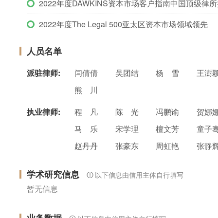
2022年度DAWKINS资本市场客户指南中国顶级律
2022年度The Legal 500亚太区资本市场领域领先
人员名单
派驻律师:
闫倩倩
吴团结
杨 雪
王澍
熊 川
执业律师:
程 凡
陈 光
冯鹏谕
贺娜
马 乐
宋学理
檀文芳
童子
赵丹丹
张豪东
周虹艳
张静
学术研究信息
以下信息由信用主体自行填写
暂无信息