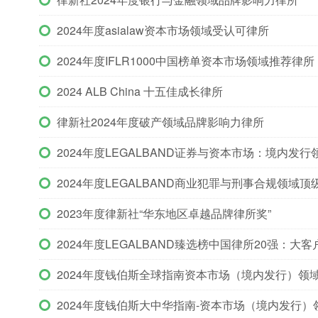
2024年度asialaw资本市场领域受认可律所
2024年度IFLR1000中国榜单资本市场领域推荐律所
2024 ALB China 十五佳成长律所
律新社2024年度破产领域品牌影响力律所
2024年度LEGALBAND证券与资本市场：境内发行
2024年度LEGALBAND商业犯罪与刑事合规领域顶
2023年度律新社“华东地区卓越品牌律所奖”
2024年度LEGALBAND臻选榜中国律所20强：大客
2024年度钱伯斯全球指南资本市场（境内发行）领
2024年度钱伯斯大中华指南-资本市场（境内发行）