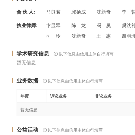
合 伙 人:
马良君
邱扬成
沈新奇
李 
执业律师:
卞显翠
陈 龙
冯 昊
樊沈
司 玲
沈新奇
王 惠
谢明
学术研究信息
以下信息由信用主体自行填写
暂无信息
业务数据
以下信息由信用主体自行填写
年度
诉讼业务
非讼业务
暂无信息
公益活动
以下信息由信用主体自行填写