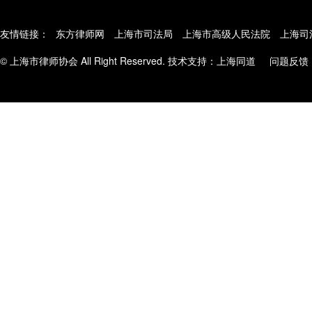
友情链接：
东方律师网
上海市司法局
上海市高级人民法院
上海司
© 上海市律师协会 All Right Reserved. 技术支持：
上海同道
问题反馈