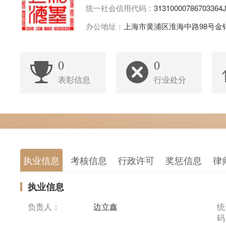
统一社会信用代码：
31310000786703364
办公地址：
上海市黄浦区淮海中路98号金钟
0
0
表彰信息
行业处分
执业信息
考核信息
行政许可
奖惩信息
律
执业信息
负责人：
边立鑫
统
码