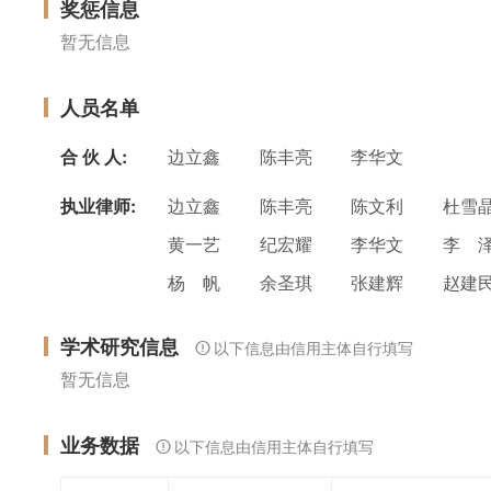
奖惩信息
暂无信息
人员名单
合 伙 人:
边立鑫
陈丰亮
李华文
执业律师:
边立鑫
陈丰亮
陈文利
杜雪
黄一艺
纪宏耀
李华文
李 
杨 帆
余圣琪
张建辉
赵建
学术研究信息
以下信息由信用主体自行填写
暂无信息
业务数据
以下信息由信用主体自行填写