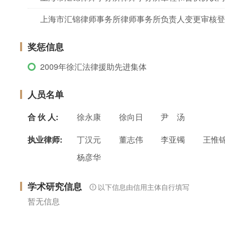
上海市汇锦律师事务所律师事务所负责人变更审核登
奖惩信息
2009年徐汇法律援助先进集体
人员名单
合 伙 人:
徐永康
徐向日
尹 汤
执业律师:
丁汉元
董志伟
李亚镯
王惟
杨彦华
学术研究信息
以下信息由信用主体自行填写
暂无信息