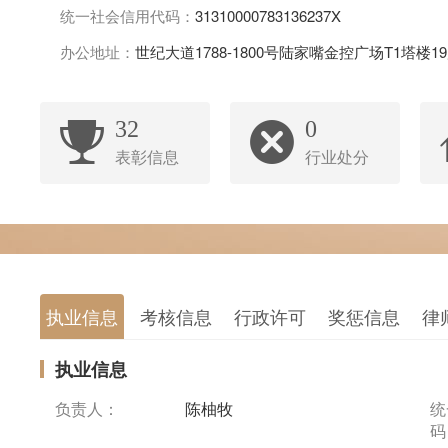
统一社会信用代码：
31310000783136237X
办公地址：
世纪大道1788-1800号陆家嘴金控广场T1塔楼1
32
0
表彰信息
行业处分
执业信息
考核信息
行政许可
奖惩信息
律
执业信息
负责人：
陈柚牧
统
码