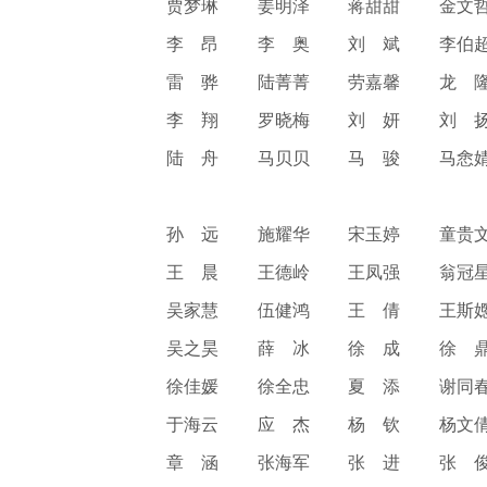
贾梦琳
姜明泽
蒋甜甜
金文
李 昂
李 奥
刘 斌
李伯
雷 骅
陆菁菁
劳嘉馨
龙 
李 翔
罗晓梅
刘 妍
刘 
陆 舟
马贝贝
马 骏
马悆
孙 远
施耀华
宋玉婷
童贵
王 晨
王德岭
王凤强
翁冠
吴家慧
伍健鸿
王 倩
王斯
吴之昊
薛 冰
徐 成
徐 
徐佳媛
徐全忠
夏 添
谢同
于海云
应 杰
杨 钦
杨文
章 涵
张海军
张 进
张 