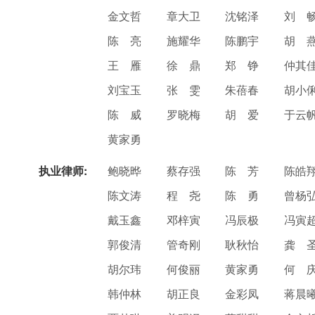
金文哲
章大卫
沈铭泽
刘 
陈 亮
施耀华
陈鹏宇
胡 
王 雁
徐 鼎
郑 铮
仲其
刘宝玉
张 雯
朱蓓春
胡小
陈 威
罗晓梅
胡 爱
于云
黄家勇
执业律师:
鲍晓晔
蔡存强
陈 芳
陈皓
陈文涛
程 尧
陈 勇
曾杨
戴玉鑫
邓梓寅
冯辰极
冯寅
郭俊清
管奇刚
耿秋怡
龚 
胡尔玮
何俊丽
黄家勇
何 
韩仲林
胡正良
金彩凤
蒋晨