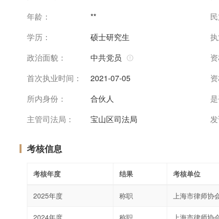
年龄：
**
民
学历：
硕士研究生
执
政治面貌：
中共党员
资
首次执业时间：
2021-07-05
资
所内身份：
合伙人
是
主管司法局：
宝山区司法局
发
考核信息
考核年度
结果
考核单位
2025年度
称职
上海市律师协
2024年度
称职
上海市律师协