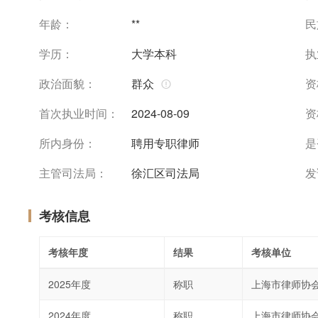
年龄：
**
民
学历：
大学本科
执
政治面貌：
群众
资
首次执业时间：
2024-08-09
资
所内身份：
聘用专职律师
是
主管司法局：
徐汇区司法局
发
考核信息
考核年度
结果
考核单位
2025年度
称职
上海市律师协
2024年度
称职
上海市律师协