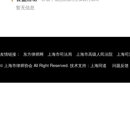
暂无信息
友情链接：
东方律师网
上海市司法局
上海市高级人民法院
上海司
© 上海市律师协会 All Right Reserved. 技术支持：
上海同道
问题反馈