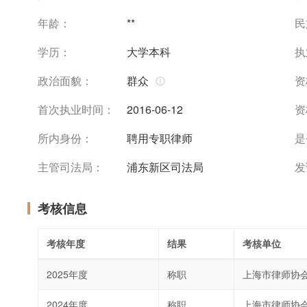
年龄：
**
民
学历：
大学本科
执
政治面貌：
群众
资
首次执业时间：
2016-06-12
资
所内身份：
聘用专职律师
是
主管司法局：
浦东新区司法局
发
考核信息
考核年度
结果
考核单位
2025年度
称职
上海市律师协
2024年度
称职
上海市律师协