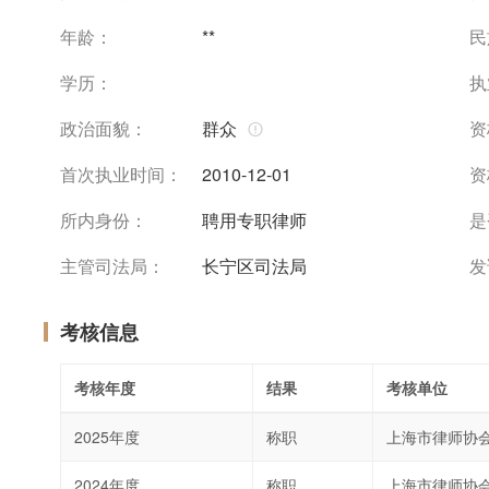
年龄：
**
民
学历：
执
政治面貌：
群众
资
首次执业时间：
2010-12-01
资
所内身份：
聘用专职律师
是
主管司法局：
长宁区司法局
发
考核信息
考核年度
结果
考核单位
2025年度
称职
上海市律师协
2024年度
称职
上海市律师协