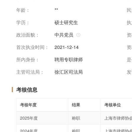
年龄：
**
民
学历：
硕士研究生
执
政治面貌：
中共党员
资
首次执业时间：
2021-12-14
资
所内身份：
聘用专职律师
是
主管司法局：
徐汇区司法局
发
考核信息
考核年度
结果
考核单位
2025年度
称职
上海市律师协
2024年度
称职
上海市律师协