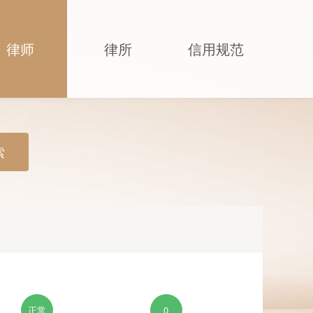
律师
律所
信用规范
索
正常
0