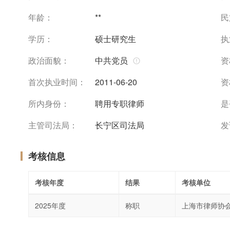
年龄：
**
民
学历：
硕士研究生
执
政治面貌：
中共党员
资
首次执业时间：
2011-06-20
资
所内身份：
聘用专职律师
是
主管司法局：
长宁区司法局
发
考核信息
考核年度
结果
考核单位
2025年度
称职
上海市律师协