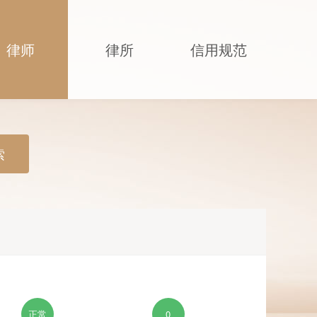
律师
律所
信用规范
索
正常
0