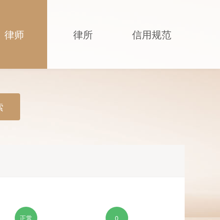
律师
律所
信用规范
索
正常
0