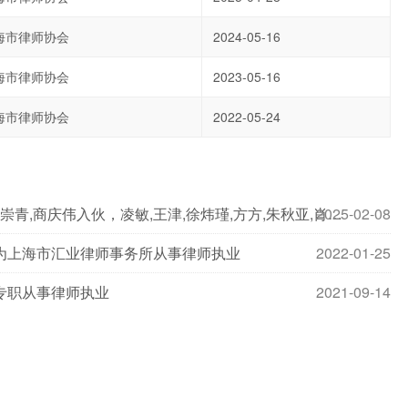
海市律师协会
2024-05-16
海市律师协会
2023-05-16
海市律师协会
2022-05-24
2025-02-08
吴兰,林泽昕,梁寓禹,沙悦笛,蒋唐沁,肖瑶,王崇青,商庆伟入伙，凌敏,王津,徐炜瑾,方方,朱秋亚,肖奕,俞鑫,是彦退伙
为上海市汇业律师事务所从事律师执业
2022-01-25
专职从事律师执业
2021-09-14