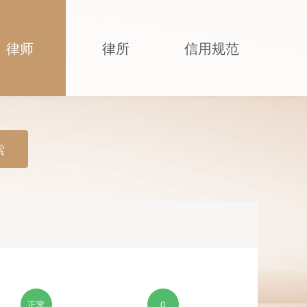
律师
律所
信用规范
索
正常
0