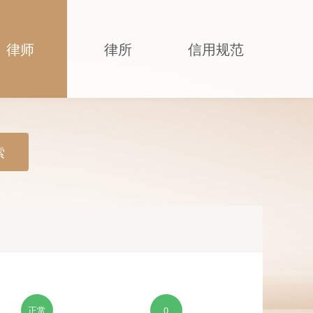
律师
律所
信用规范
索
正常
0