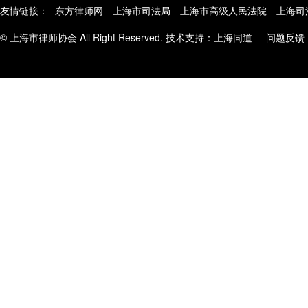
友情链接：
东方律师网
上海市司法局
上海市高级人民法院
上海司
© 上海市律师协会 All Right Reserved. 技术支持：
上海同道
问题反馈