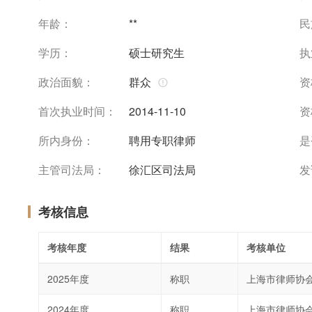
年龄：
**
民
学历：
硕士研究生
执
政治面貌：
群众
资
首次执业时间：
2014-11-10
资
所内身份：
聘用专职律师
是
主管司法局：
徐汇区司法局
发
考核信息
考核年度
结果
考核单位
2025年度
称职
上海市律师协
2024年度
称职
上海市律师协