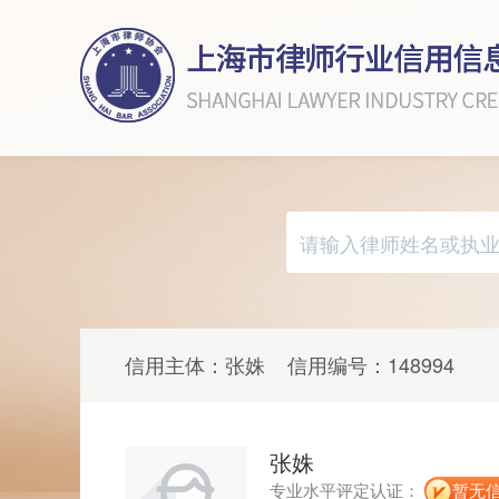
信用主体：
张姝
信用编号：
148994
张姝
专业水平评定认证：
暂无