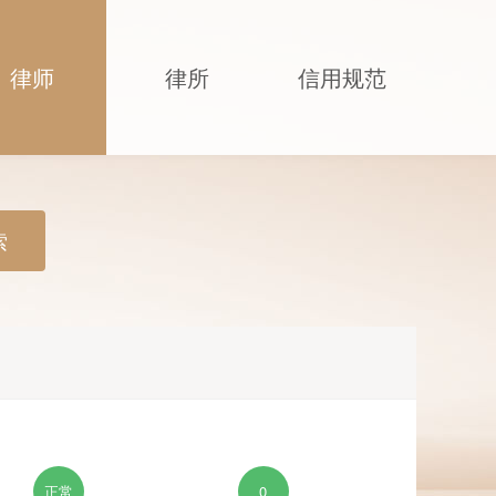
律师
律所
信用规范
索
正常
0