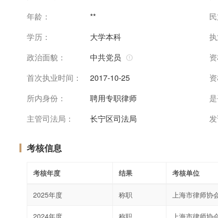
年龄：
**
民
学历：
大学本科
执
政治面貌：
中共党员
资
首次执业时间：
2017-10-25
资
所内身份：
聘用专职律师
是
主管司法局：
长宁区司法局
发
考核信息
考核年度
结果
考核单位
2025年度
称职
上海市律师协
2024年度
称职
上海市律师协