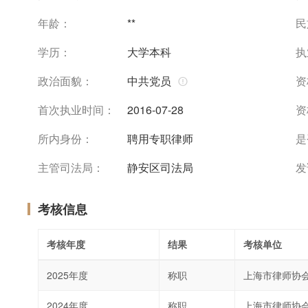
年龄：
**
民
学历：
大学本科
执
政治面貌：
中共党员
资
首次执业时间：
2016-07-28
资
所内身份：
聘用专职律师
是
主管司法局：
静安区司法局
发
考核信息
考核年度
结果
考核单位
2025年度
称职
上海市律师协
2024年度
称职
上海市律师协