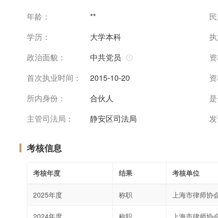
年龄：
**
民
学历：
大学本科
执
政治面貌：
中共党员
资
首次执业时间：
2015-10-20
资
所内身份：
合伙人
是
主管司法局：
静安区司法局
发
考核信息
考核年度
结果
考核单位
2025年度
称职
上海市律师协
2024年度
称职
上海市律师协