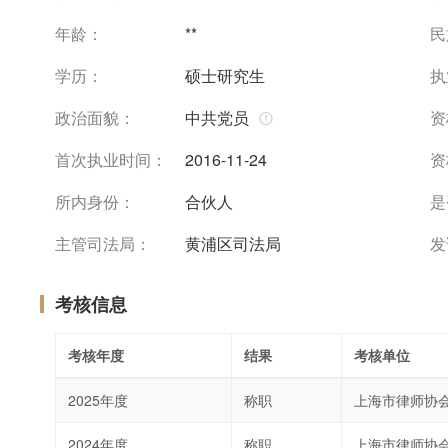
年龄：
**
民
学历：
硕士研究生
执
政治面貌：
中共党员
资
首次执业时间：
2016-11-24
资
所内身份：
合伙人
是
主管司法局：
黄浦区司法局
发
考核信息
考核年度
结果
考核单位
2025年度
称职
上海市律师协
2024年度
称职
上海市律师协