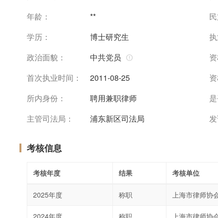
年龄：
**
民
学历：
博士研究生
执
政治面貌：
中共党员
资
首次执业时间：
2011-08-25
资
所内身份：
聘用兼职律师
是
主管司法局：
浦东新区司法局
发
考核信息
考核年度
结果
考核单位
2025年度
称职
上海市律师协
2024年度
称职
上海市律师协