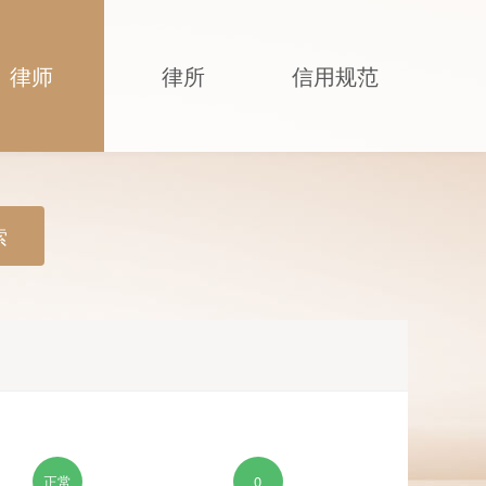
律师
律所
信用规范
索
正常
0