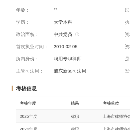
年龄：
**
民
学历：
大学本科
执
政治面貌：
中共党员
资
首次执业时间：
2010-02-05
资
所内身份：
聘用专职律师
是
主管司法局：
浦东新区司法局
发
考核信息
考核年度
结果
考核单位
2025年度
称职
上海市律师协
2024年度
称职
上海市律师协