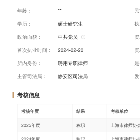
年龄：
**
民
学历：
硕士研究生
执
政治面貌：
中共党员
资
首次执业时间：
2024-02-20
资
所内身份：
聘用专职律师
是
主管司法局：
静安区司法局
发
考核信息
考核年度
结果
考核单位
2025年度
称职
上海市律师协
2024年度
称职
上海市律师协