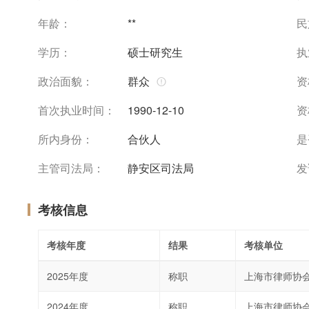
年龄：
**
民
学历：
硕士研究生
执
政治面貌：
群众
资
首次执业时间：
1990-12-10
资
所内身份：
合伙人
是
主管司法局：
静安区司法局
发
考核信息
考核年度
结果
考核单位
2025年度
称职
上海市律师协
2024年度
称职
上海市律师协