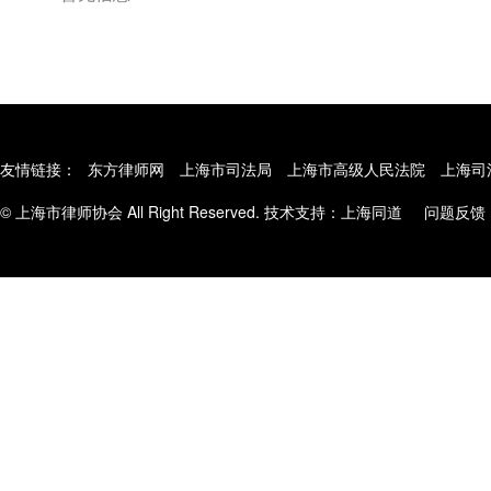
友情链接：
东方律师网
上海市司法局
上海市高级人民法院
上海司
© 上海市律师协会 All Right Reserved. 技术支持：
上海同道
问题反馈