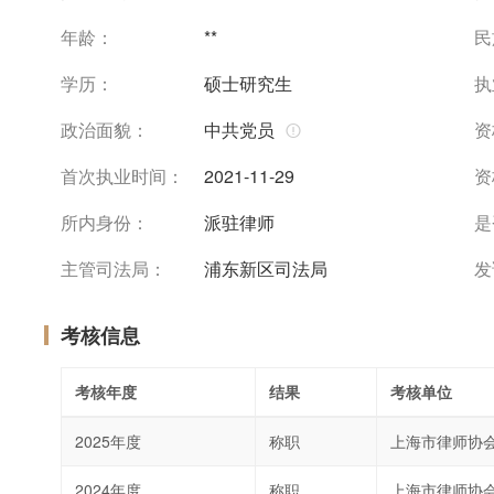
年龄：
**
民
学历：
硕士研究生
执
政治面貌：
中共党员
资
首次执业时间：
2021-11-29
资
所内身份：
派驻律师
是
主管司法局：
浦东新区司法局
发
考核信息
考核年度
结果
考核单位
2025年度
称职
上海市律师协
2024年度
称职
上海市律师协