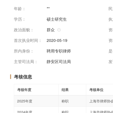
年龄：
**
民
学历：
硕士研究生
执
政治面貌：
群众
资
首次执业时间：
2020-05-19
资
所内身份：
聘用专职律师
是
主管司法局：
静安区司法局
发
考核信息
考核年度
结果
考核单位
2025年度
称职
上海市律师协
2024年度
称职
上海市律师协