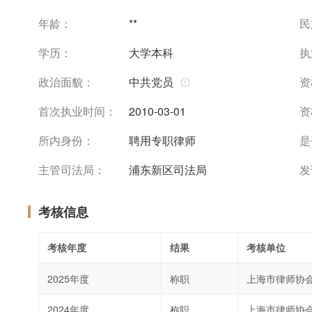
年龄：
**
民
学历：
大学本科
执
政治面貌：
中共党员
资
首次执业时间：
2010-03-01
资
所内身份：
聘用专职律师
是
主管司法局：
浦东新区司法局
发
考核信息
考核年度
结果
考核单位
2025年度
称职
上海市律师协
2024年度
称职
上海市律师协