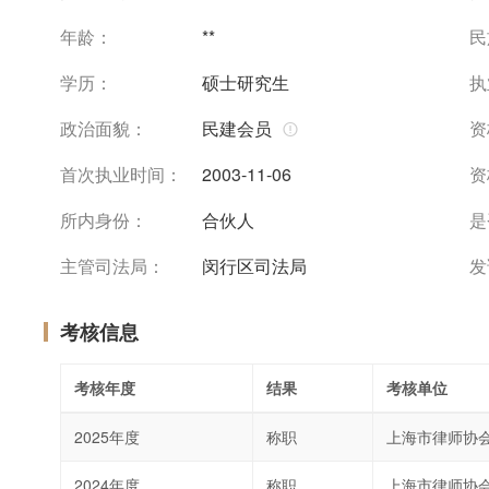
年龄：
**
民
学历：
硕士研究生
执
政治面貌：
民建会员
资
首次执业时间：
2003-11-06
资
所内身份：
合伙人
是
主管司法局：
闵行区司法局
发
考核信息
考核年度
结果
考核单位
2025年度
称职
上海市律师协
2024年度
称职
上海市律师协