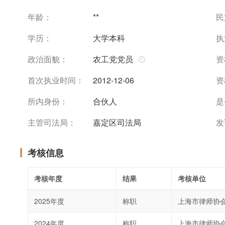
年龄：
**
民
学历：
大学本科
执
政治面貌：
农工党党员
资
首次执业时间：
2012-12-06
资
所内身份：
合伙人
是
主管司法局：
嘉定区司法局
发
考核信息
考核年度
结果
考核单位
2025年度
称职
上海市律师协
2024年度
称职
上海市律师协