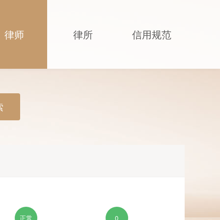
律师
律所
信用规范
索
正常
0