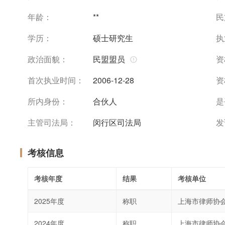
年龄：
**
民
学历：
硕士研究生
执
政治面貌：
民盟盟员
资
首次执业时间：
2006-12-28
资
所内身份：
合伙人
是
主管司法局：
闵行区司法局
发
考核信息
考核年度
结果
考核单位
2025年度
称职
上海市律师协
2024年度
称职
上海市律师协