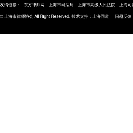
友情链接：
东方律师网
上海市司法局
上海市高级人民法院
上海司
© 上海市律师协会 All Right Reserved. 技术支持：
上海同道
问题反馈