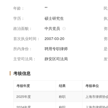
年龄：
**
民
学历：
硕士研究生
执
政治面貌：
中共党员
资
首次执业时间：
2007-03-20
资
所内身份：
聘用专职律师
是
主管司法局：
静安区司法局
发
考核信息
考核年度
结果
考核单位
2025年度
称职
上海市律师协
2024年度
称职
上海市律师协