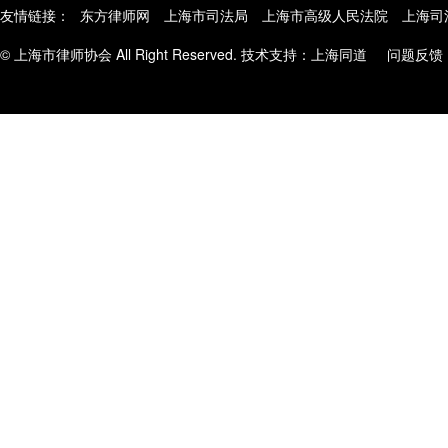
友情链接：
东方律师网
上海市司法局
上海市高级人民法院
上海司
© 上海市律师协会 All Right Reserved. 技术支持：
上海同道
问题反馈