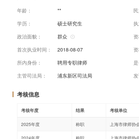
年龄：
**
民
学历：
硕士研究生
执
政治面貌：
群众
资
首次执业时间：
2018-08-07
资
所内身份：
聘用专职律师
是
主管司法局：
浦东新区司法局
发
考核信息
考核年度
结果
考核单位
2025年度
称职
上海市律师协
2024年度
称职
上海市律师协