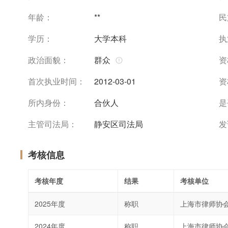
年龄：
**
民
学历：
大学本科
执
政治面貌：
群众
资
首次执业时间：
2012-03-01
资
所内身份：
合伙人
是
主管司法局：
静安区司法局
发
考核信息
考核年度
结果
考核单位
2025年度
称职
上海市律师协
2024年度
称职
上海市律师协