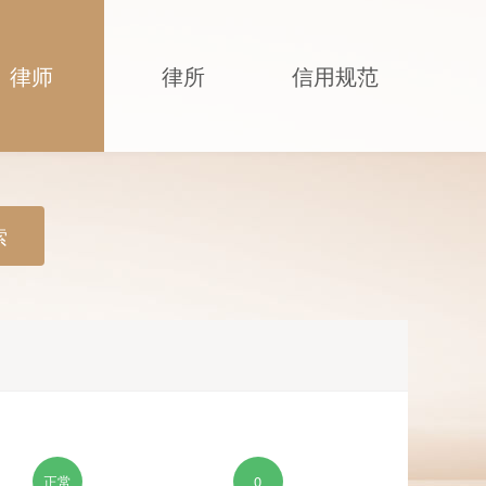
律师
律所
信用规范
索
正常
0