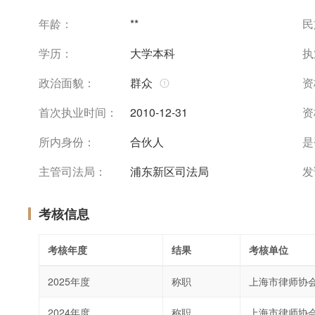
年龄：
**
民
学历：
大学本科
执
政治面貌：
群众
资
首次执业时间：
2010-12-31
资
所内身份：
合伙人
是
主管司法局：
浦东新区司法局
发
考核信息
考核年度
结果
考核单位
2025年度
称职
上海市律师协
2024年度
称职
上海市律师协