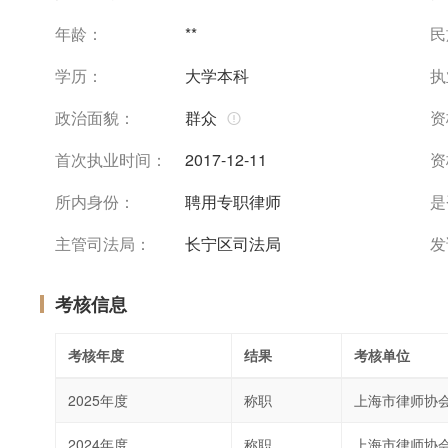
年龄：
**
民
学历：
大学本科
执
政治面貌：
群众
资
首次执业时间：
2017-12-11
资
所内身份：
聘用专职律师
是
主管司法局：
长宁区司法局
发
考核信息
考核年度
结果
考核单位
2025年度
称职
上海市律师协
2024年度
称职
上海市律师协