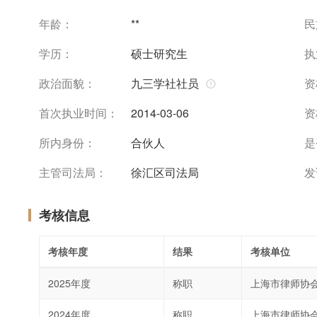
年龄：
**
民
学历：
硕士研究生
执
政治面貌：
九三学社社员
资
首次执业时间：
2014-03-06
资
所内身份：
合伙人
是
主管司法局：
徐汇区司法局
发
考核信息
考核年度
结果
考核单位
2025年度
称职
上海市律师协
2024年度
称职
上海市律师协