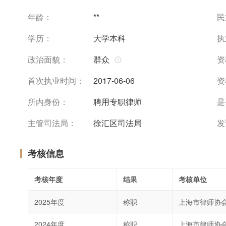
年龄：
**
民
学历：
大学本科
执
政治面貌：
群众
资
首次执业时间：
2017-06-06
资
所内身份：
聘用专职律师
是
主管司法局：
徐汇区司法局
发
考核信息
考核年度
结果
考核单位
2025年度
称职
上海市律师协
2024年度
称职
上海市律师协