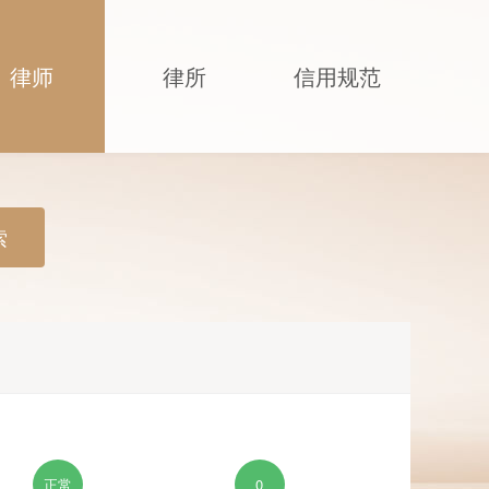
律师
律所
信用规范
索
正常
0