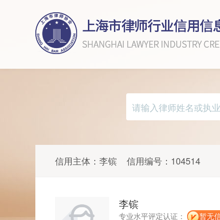
信用主体：
李镔
信用编号：
104514
李镔
专业水平评定认证：
暂无