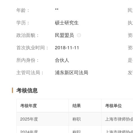
年龄：
**
民
学历：
硕士研究生
执
政治面貌：
民盟盟员
资
首次执业时间：
2018-11-11
资
所内身份：
合伙人
是
主管司法局：
浦东新区司法局
发
考核信息
考核年度
结果
考核单位
2025年度
称职
上海市律师协
2024年度
称职
上海市律师协