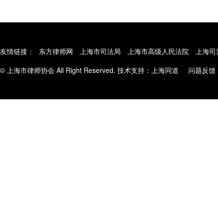
友情链接：
东方律师网
上海市司法局
上海市高级人民法院
上海司
© 上海市律师协会 All Right Reserved. 技术支持：
上海同道
问题反馈