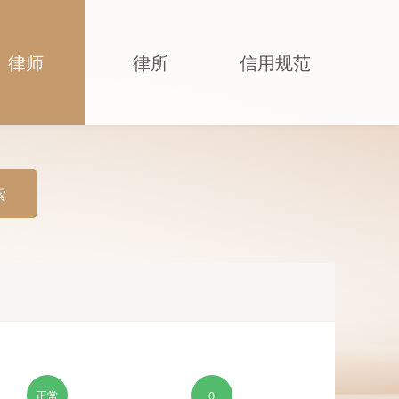
律师
律所
信用规范
索
正常
0