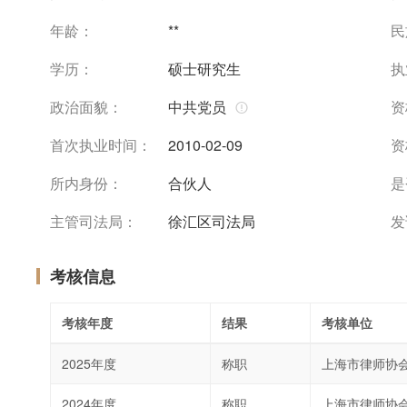
年龄：
**
民
学历：
硕士研究生
执
政治面貌：
中共党员
资
首次执业时间：
2010-02-09
资
所内身份：
合伙人
是
主管司法局：
徐汇区司法局
发
考核信息
考核年度
结果
考核单位
2025年度
称职
上海市律师协
2024年度
称职
上海市律师协