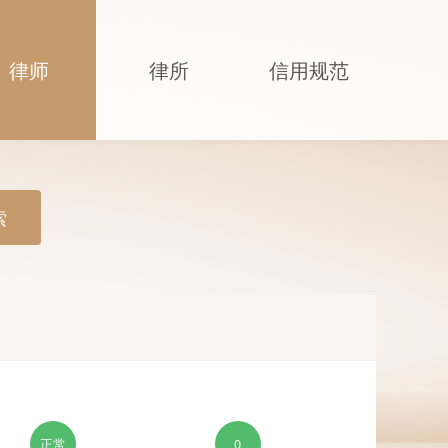
律师
律所
信用规范
索
正常
0