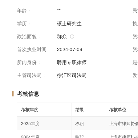
年龄：
**
民
学历：
硕士研究生
执
政治面貌：
群众
资
首次执业时间：
2024-07-09
资
所内身份：
聘用专职律师
是
主管司法局：
徐汇区司法局
发
考核信息
考核年度
结果
考核单位
2025年度
称职
上海市律师协
2024年度
称职
上海市律师协